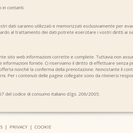
 in contanti.
vostri dati saranno utilizzati e memorizzati esclusivamente per 
do al trattamento dei dati potrete esercitare i vostri diritti ai sens
te sito web informazioni corrette e complete. Tuttavia non assu
le informazioni fornite. Ci riserviamo il diritto di effettuare senza 
a offerta nonché la conferma della prenotazione. Nonostante il co
erni. Per i contenuti delle pagine collegate sono da ritenersi respon
5-67 del codice di consumo italiano d.lgs. 206/2005.
S
|
PRIVACY
|
COOKIE