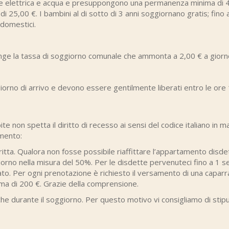
e elettrica e acqua e presuppongono una permanenza minima di 4 gio
it di 25,00 €. I bambini al di sotto di 3 anni soggiornano gratis; fin
domestici.
nge la tassa di soggiorno comunale che ammonta a 2,00 € a giorno 
giorno di arrivo e devono essere gentilmente liberati entro le ore 
ospite non spetta il diritto di recesso ai sensi del codice italiano in
amento:
ritta. Qualora non fosse possibile riaffittare l’appartamento disde
iorno nella misura del 50%. Per le disdette pervenuteci fino a 1 s
to. Per ogni prenotazione è richiesto il versamento di una caparra
mma di 200 €. Grazie della comprensione.
che durante il soggiorno. Per questo motivo vi consigliamo di stip