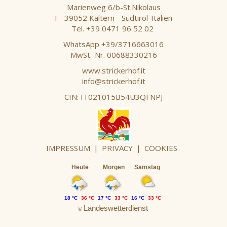
Marienweg 6/b-St.Nikolaus
I - 39052 Kaltern - Südtirol-Italien
Tel. +39 0471 96 52 02
WhatsApp +39/3716663016
MwSt.-Nr. 00688330216
www.strickerhof.it
info@strickerhof.it
CIN: IT021015B54U3QFNPJ
IMPRESSUM
|
PRIVACY
|
COOKIES
Heute
Morgen
Samstag
18 °C
36 °C
17 °C
33 °C
16 °C
33 °C
Landeswetterdienst
©